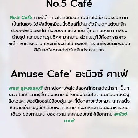
No.5 Café
No.
5
Café
คาเฟ่เล็กๆ สไตล์มินิมอล ในบ้านไม้สีขาวบรรยากาศ
เป็นกันเอง ได้ฟีลลิ่งเหมือนนั่งชิลล์ที่บ้าน ตัวร้านตกแต่งน่ารัก
ด้วยเฟอร์นิเจอร์ไม้ ทั้งของตกแต่ง เช่น ตุ๊กตา ของเก่า กล้อง
ถ่ายรูป และมุมถ่ายรูปชิคๆ มากมาย ส่วนเมนูก็มีทั้งอาหารคาว
สเต็ก อาหารหวาน และเครื่องดื่มไว้คอยบริการ เครื่องดื่มและขนม
สีสันสดใสตกแต่งได้น่ารับประทานมาก
Amuse Cafe’ อะมิวซ์ คาเฟ่
คาเฟ่ สุพรรณบุรี
อีกหนึ่งคาเฟ่สไตล์ลอฟท์ที่ตกแต่งน่ารัก เป็นก
ระจกใสให้ความรู้สึกโล่งสบาย มีทั้งที่นั่งในร่มโดดเด่นด้วยผนังอิฐ
สีขาวและเฟอร์นิเจอร์ไม้สีอบอุ่น และที่นั่งกลางแจ้งเหมาะแก่การนั่ง
ชิวยามเย็น เมนูมีให้เลือกหลากหลาย ทั้งอาหารคาวเน้นอาหารจาน
เดียว ของทานเล่น ของหวาน ราคาย่อมเยาให้เลือกทาน
อะมิวซ์
คาเฟ่