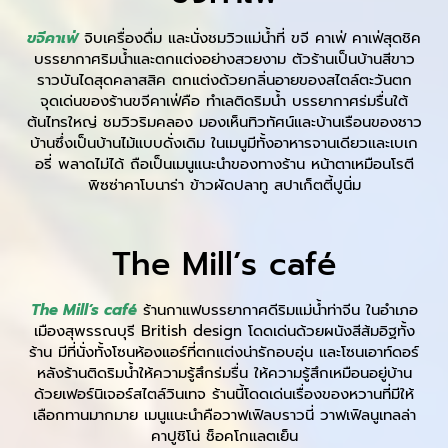
ขจีคาเฟ่
จิบเครื่องดื่ม และนั่งชมวิวแม่น้ำที่ ขจี คาเฟ่ คาเฟ่สุดชิค
บรรยากาศริมน้ำและตกแต่งอย่างสวยงาม ตัวร้านเป็นบ้านสีขาว
ราวบันไดสุดคลาสสิค ตกแต่งด้วยกลิ่นอายของสไตล์ตะวันตก
จุดเด่นของร้านขจีคาเฟ่คือ ทำเลติดริมน้ำ บรรยากาศร่มรื่นใต้
ต้นไทรใหญ่ ชมวิวริมคลอง มองเห็นทิวทัศน์และบ้านเรือนของชาว
บ้านซึ่งเป็นบ้านไม้แบบดั่งเดิม ในเมนูมีทั้งอาหารจานเดียวและเบเก
อรี่ พลาดไม่ได้ ถือเป็นเมนูแนะนำของทางร้าน หน้าตาเหมือนโรตี
พิซซ่าคาโบนาร่า ข้าวผัดปลาทู สปาเก็ตตี้ปูนิ่ม
The Mill’s café
The Mill’s café
ร้านกาแฟบรรยากาศดีริมแม่น้ำท่าจีน ในอำเภอ
เมืองสุพรรณบุรี British design โดดเด่นด้วยผนังสีส้มอิฐทั้ง
ร้าน มีที่นั่งทั้งโซนห้องแอร์ที่ตกแต่งน่ารักอบอุ่น และโซนเอาท์ดอร์
หลังร้านติดริมน้ำให้ความรู้สึกร่มรื่น ให้ความรู้สึกเหมือนอยู่บ้าน
ด้วยเฟอร์นิเจอร์สไตล์วินเทจ ร้านนี้โดดเด่นเรื่องของหวานที่มีให้
เลือกทานมากมาย เมนูแนะนำคือวาฟเฟิลบราวนี่ วาฟเฟิลนูเทลล่า
คาปูชิโน่ ช็อคโกแลตเย็น