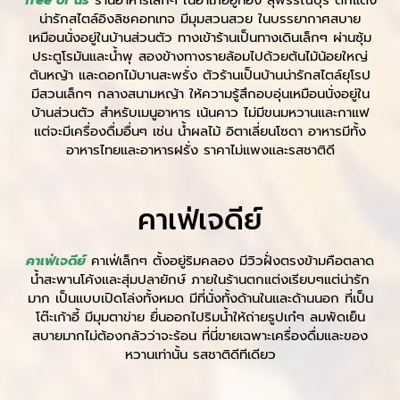
น่ารักสไตล์อิงลิชคอทเทจ มีมุมสวนสวย ในบรรยากาศสบาย
เหมือนนั่งอยู่ในบ้านส่วนตัว ทางเข้าร้านเป็นทางเดินเล็กๆ ผ่านซุ้ม
ประตูโรมันและน้ำพุ สองข้างทางรายล้อมไปด้วยต้นไม้น้อยใหญ่
ต้นหญ้า และดอกไม้บานสะพรั่ง ตัวร้านเป็นบ้านน่ารักสไตล์ยุโรป
มีสวนเล็กๆ กลางสนามหญ้า ให้ความรู้สึกอบอุ่นเหมือนนั่งอยู่ใน
บ้านส่วนตัว สำหรับเมนูอาหาร เน้นคาว ไม่มีขนมหวานและกาแฟ
แต่จะมีเครื่องดื่มอื่นๆ เช่น น้ำผลไม้ อิตาเลี่ยนโซดา อาหารมีทั้ง
อาหารไทยและอาหารฝรั่ง ราคาไม่แพงและรสชาติดี
คาเฟ่เจดีย์
คาเฟ่เจดีย์
คาเฟ่เล็กๆ ตั้งอยู่ริมคลอง มีวิวฝั่งตรงข้ามคือตลาด
น้ำสะพานโค้งและสุ่มปลายักษ์ ภายในร้านตกแต่งเรียบๆแต่น่ารัก
มาก เป็นแบบเปิดโล่งทั้งหมด มีที่นั่งทั้งด้านในและด้านนอก ที่เป็น
โต๊ะเก้าอี้ มีมุมตาข่าย ยื่นออกไปริมน้ำให้ถ่ายรูปเก๋ๆ ลมพัดเย็น
สบายมากไม่ต้องกลัวว่าจะร้อน ที่นี่ขายเฉพาะเครื่องดื่มและของ
หวานเท่านั้น รสชาติดีทีเดียว