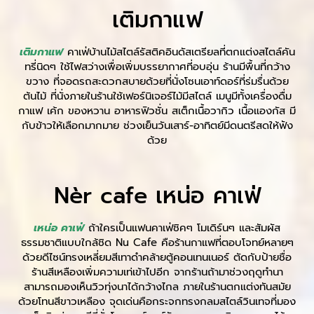
เติมกาแฟ
เติมกาแฟ
คาเฟ่บ้านไม้สไตล์รัสติคอินดัสเตรียลที่ตกแต่งสไตล์คัน
ทรี่นิดๆ ใช้ไฟสว่างเพื่อเพิ่มบรรยากาศที่อบอุ่น ร้านมีพื้นที่กว้าง
ขวาง ที่จอดรถสะดวกสบายด้วยที่นั่งโซนเอาท์ดอร์ที่ร่มรื่นด้วย
ต้นไม้ ที่นั่งภายในร้านใช้เฟอร์นิเจอร์ไม้มีสไตล์ เมนูมีทั้งเครื่องดื่ม
กาแฟ เค้ก ของหวาน อาหารฟิวชั่น สเต็กเนื้อวากิว เนื้อแองกัส มี
กับข้าวให้เลือกมากมาย ช่วงเย็นวันเสาร์-อาทิตย์มีดนตรีสดให้ฟัง
ด้วย
Nèr cafe เหน่อ คาเฟ่
เหน่อ คาเฟ่
ถ้าใครเป็นแฟนคาเฟ่ชิคๆ โมเดิร์นๆ และสัมผัส
ธรรมชาติแบบใกล้ชิด Nu Cafe คือร้านกาแฟที่ตอบโจทย์หลายๆ
ด้วยดีไซน์ทรงเหลี่ยมสีเทาดำคล้ายตู้คอนเทนเนอร์ ตัดกับป้ายชื่อ
ร้านสีเหลืองเพิ่มความเท่เข้าไปอีก จากร้านถ้ามาช่วงฤดูทำนา
สามารถมองเห็นวิวทุ่งนาได้กว้างไกล ภายในร้านตกแต่งทันสมัย
ด้วยโทนสีขาวเหลือง จุดเด่นคือกระจกทรงกลมสไตล์วินเทจที่มอง