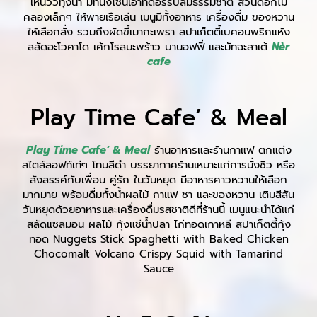
เห็นวิวทุ่งนา มีที่นั่งโซนเอาท์ดอร์รับลมธรรมชาติ สวนดอกไม้
คลองเล็กๆ ให้พายเรือเล่น เมนูมีทั้งอาหาร เครื่องดื่ม ของหวาน
ให้เลือกสั่ง รวมถึงผัดขี้เมากะเพรา สปาเก็ตตี้เบคอนพริกแห้ง
สลัดอะโวคาโด เค้กโรลมะพร้าว บานอฟฟี่ และมัทฉะลาเต้
Nèr
cafe
Play Time Cafe’ & Meal
Play Time Cafe’ & Meal
ร้านอาหารและร้านกาแฟ ตกแต่ง
สไตล์ลอฟท์เท่ๆ โทนสีดำ บรรยากาศร้านเหมาะแก่การนั่งชิว หรือ
สังสรรค์กับเพื่อน คู่รัก ในวันหยุด มีอาหารคาวหวานให้เลือก
มากมาย พร้อมดื่มทั้งน้ำผลไม้ กาแฟ ชา และของหวาน เติมสีสัน
วันหยุดด้วยอาหารและเครื่องดื่มรสชาติดีที่ร้านนี้ เมนูแนะนำได้แก่
สลัดแซลมอน ผลไม้ กุ้งแช่น้ำปลา ไก่ทอดเกาหลี สปาเก็ตตี้กุ้ง
ทอด Nuggets Stick Spaghetti with Baked Chicken
Chocomalt Volcano Crispy Squid with Tamarind
Sauce