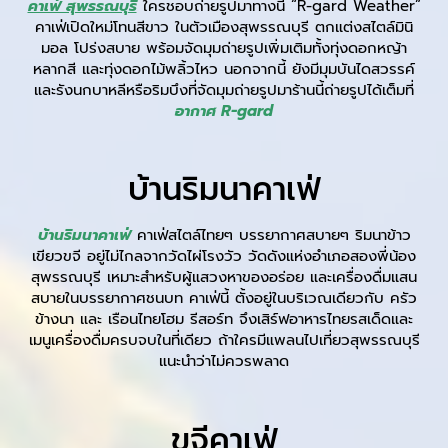
คาเฟ่ สุพรรณบุรี
ใครชอบถ่ายรูปมาทางนี้ “R-gard Weather”
คาเฟ่เปิดใหม่โทนสีขาว ในตัวเมืองสุพรรณบุรี ตกแต่งสไตล์มินิ
มอล โปร่งสบาย พร้อมจัดมุมถ่ายรูปเพิ่มเติมทั้งทุ่งดอกหญ้า
หลากสี และทุ่งดอกไม้พลิ้วไหว นอกจากนี้ ยังมีมุมบันไดสวรรค์
และรังนกบาหลีหรือริมบึงที่จัดมุมถ่ายรูปมาร้านนี้ถ่ายรูปได้เต็มที่
อากาศ
R-gard
บ้านริมนาคาเฟ่
บ้านริมนาคาเฟ่
คาเฟ่สไตล์ไทยๆ บรรยากาศสบายๆ ริมนาข้าว
เขียวขจี อยู่ไม่ไกลจากวัดไผ่โรงวัว วัดดังแห่งอำเภอสองพี่น้อง
สุพรรณบุรี เหมาะสำหรับผู้แสวงหาของอร่อย และเครื่องดื่มแสน
สบายในบรรยากาศชนบท คาเฟ่นี้ ตั้งอยู่ในบริเวณเดียวกับ ครัว
ข้างนา และ เรือนไทยโฮม รีสอร์ท จึงเสิร์ฟอาหารไทยรสเด็ดและ
เมนูเครื่องดื่มครบจบในที่เดียว ถ้าใครมีแพลนไปเที่ยวสุพรรณบุรี
แนะนำว่าไม่ควรพลาด
ขจีคาเฟ่