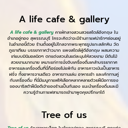
A life cafe & gallery
A life cafe & gallery
คาเฟ่กลางสวนสวยสไตล์อังกฤษ ใน
อำเภออู่ทอง สุพรรณบุรี ใครจะคิดว่าจะมีร้านกาแฟน่ารักๆซ่อนอยู่
ในอำเภอนี้ด้วย ร้านตั้งอยู่ไม่ไกลจากพระพุทธรูปแกะสลักหิน วัด
ภูเขาเทียม บรรยากาศว้าวมาก แพงสไตล์ผู้ดีอังกฤษ ผสมความ
เท่แบบมินิมอลนิดๆ ตกแต่งสวนในแต่ละมุมให้สวยงาม มีต้นไม้
สวยงามมากมาย เหมาะแก่การนั่งจิบเครื่องดื่มเคล้าบรรยากาศ
อาหารและเครื่องดื่มที่นี่ก็อร่อยไม่แพ้กัน อาหารคาวเน้นเป็นอาหาร
ฝรั่ง ทั้งอาหารจานเดียว อาหารทานเล่น อาหารเช้า และเค้กทานคู่
กับเครื่องดื่ม ที่นี่มีเมนูกาแฟให้เลือกหลากหลายด้วยฝีมือการชง
ของบาริสต้าฝีมือดีเจ้าของร้านเป็นกันเอง แนะนำเครื่องดื่มและมี
ความรู้ด้านกาแฟสามารถเข้ามาพูดคุยปรึกษาได้
Tree of us
Tree of us
ร้านอาหารเล็กๆ ในอำเภออู่ทอง สุพรรณบุรี ตกแต่ง